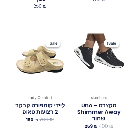
250
₪
המחיר
המחיר
המחיר
המחיר
המקורי
הנוכחי
המקורי
הנוכחי
Sale!
Sale!
Sale!
Sale!
היה:
הוא:
היה:
הוא:
150 ₪.
200 ₪.
259 ₪.
400 ₪.
Lady Comfort
skechers
סקצרס Uno –
ליידי קומפורט קבקב
Shimmer Away
2 רצועות טאופ
שחור
200
₪
150
₪
400
₪
259
₪