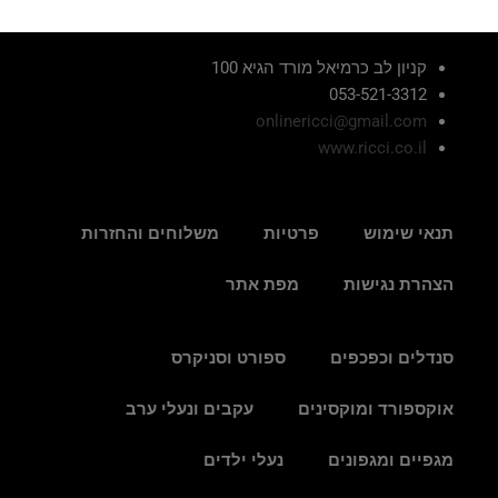
קניון לב כרמיאל מורד הגיא 100
053-521-3312
onlinericci@gmail.com
www.ricci.co.il
תנאי שימוש
פרטיות
משלוחים והחזרות
הצהרת נגישות
מפת אתר
סנדלים וכפכפים
ספורט וסניקרס
אוקספורד ומוקסינים
עקבים ונעלי ערב
מגפיים ומגפונים
נעלי ילדים