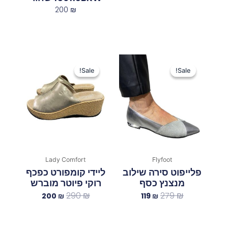
200
₪
המחיר
המחיר
המחיר
המחיר
המקורי
הנוכחי
המקורי
הנוכחי
Sale!
Sale!
Sale!
Sale!
היה:
הוא:
היה:
הוא:
200 ₪.
290 ₪.
119 ₪.
279 ₪.
Lady Comfort
Flyfoot
פלייפוט סירה שילוב
ליידי קומפורט כפכף
מנצנץ כסף
רוקי פיוטר מוברש
290
₪
279
₪
200
₪
119
₪