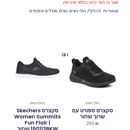
מוצר זה חסר כרגע במלאי ואינו זמין.
קטגוריות:
Flyfoot
,
נעלי נשים
,
נשים
,
סנדלים וכפכפים
פריטים נוספים במיוחד בשבילך
נעלי נשים
skechers
סקצרס ספורט עם
סקצרס Skechers
שרוך שחור
Women Summits
Fun Flair |
250
₪
150113BKW‏ ‏שחור