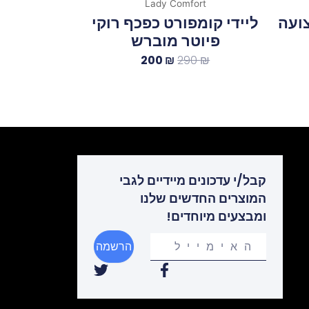
Lady Comfort
צועה
ליידי קומפורט כפכף רוקי
פיוטר מוברש
200
₪
290
₪
קבל/י עדכונים מיידיים לגבי
המוצרים החדשים שלנו
ומבצעים מיוחדים!
Your
הרשמה
email
T
F
w
a
i
c