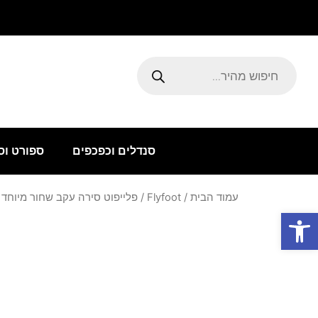
ילוג
תוכן
Products
search
סנדלים וכפכפים
ספורט וס
עמוד הבית
/
Flyfoot
/ פלייפוט סירה עקב שחור מיוחד
פתח סרגל נגישות