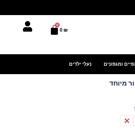
0
עגלת
0
₪
קניות
פיים ומגפונים
נעלי ילדים
ר מיוחד
41