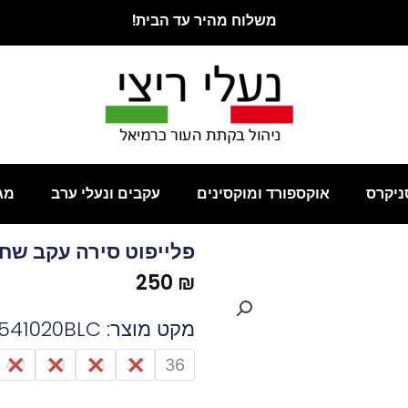
משלוח מהיר עד הבית!
ניקרס
אוקספורד ומוקסינים
עקבים ונעלי ערב
מג
פלייפוט סירה עקב שחו
250
₪
מקט מוצר: 541020BLC
כמות
40
39
38
37
36
של
פלייפוט
סירה