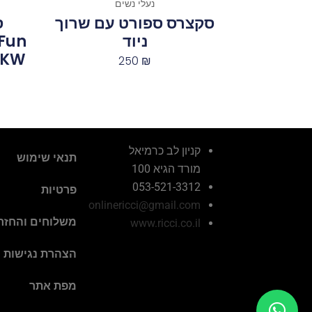
נעלי נשים
סקצרס ספורט עם שרוך
ניוד
Fun
13BKW
250
₪
קניון לב כרמיאל
תנאי שימוש
מורד הגיא 100
053-521-3312
פרטיות
onlinericci@gmail.com
משלוחים והחזר
www.ricci.co.il
הצהרת נגישות
מפת אתר