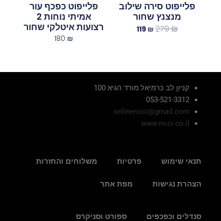
פלייפוט סירה שילוב
פלייפוט כפכף עור
מנצנץ שחור
אמיתי נוחות 2
רצועות איטלקי שחור
279
₪
119
₪
180
₪
קניון לב כרמיאל מורד הגיא 100
053-521-3312
onlinericci@gmail.com
www.ricci.co.il
תנאי שימוש
פרטיות
משלוחים והחזרות
הצהרת נגישות
מפת אתר
סנדלים וכפכפים
ספורט וסניקרס