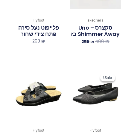
Flyfoot
skechers
סקצרס Uno –
פלייפוט נעל סירה
Shimmer Away בז
פתח צידי שחור
200
₪
400
₪
259
₪
המחיר
המחיר
המקורי
הנוכחי
Sale!
Sale!
היה:
הוא:
119 ₪.
279 ₪.
Flyfoot
Flyfoot