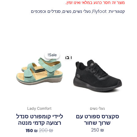
מוצר זה חסר כרגע במלאי ואינו זמין.
קטגוריות:
Flyfoot
,
נעלי נשים
,
נשים
,
סנדלים וכפכפים
המחיר
המחיר
המקורי
הנוכחי
Sale!
Sale!
פריטים נוספים במיוחד בשבילך
היה:
הוא:
150 ₪.
200 ₪.
נעלי נשים
Lady Comfort
סקצרס ספורט עם
ליידי קומפורט סנדל
שרוך שחור
רצועה קדמי מנטה
200
₪
250
₪
150
₪