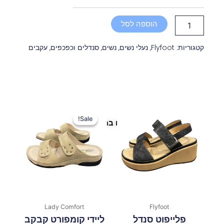
סנדל
חרטום
הוספה לסל
מחודד
טקסטורת
רשת
קטגוריות:
Flyfoot
,
נעלי נשים
,
נשים
,
סנדלים וכפכפים
,
עקבים
שחור
המחיר
המחיר
המקורי
הנוכחי
Sale!
Sale!
פריטים נוספים במיוחד בשבילך
היה:
הוא:
150 ₪.
200 ₪.
Lady Comfort
Flyfoot
פלייפוט סנדל
ליידי קומפורט קבקב