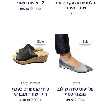
פלטפורמה עקב שעם
2 רצועות טאופ
שחור מיוחד
200
₪
150
₪
200
₪
המחיר
המחיר
המחיר
המחיר
המקורי
הנוכחי
המקורי
הנוכחי
Sale!
Sale!
Sale!
Sale!
היה:
הוא:
היה:
הוא:
200 ₪.
290 ₪.
119 ₪.
279 ₪.
Lady Comfort
Flyfoot
פלייפוט סירה שילוב
ליידי קומפורט כפכף
מנצנץ כסף
רוקי שחור מוברש
290
₪
279
₪
200
₪
119
₪