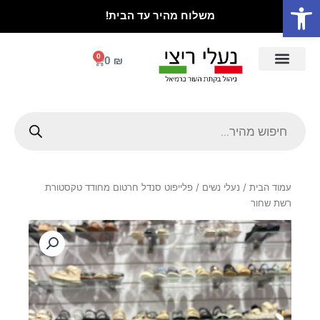
פתח סרגל נגישות
ילוג
משלוח מהיר עד הבית!
תוכן
0
עגלת
0
₪
קניות
נעלי ילדים
ספורט וסניקרס
סנדלים וכפכפים
מגפיים ומגפונים
עקבים ונעלי ערב
אוקספורד ומוקסינים
Products
search
עמוד הבית
/
נעלי נשים
/ פלייפוט סנדל חרטום מחודד טקסטורת
רשת שחור