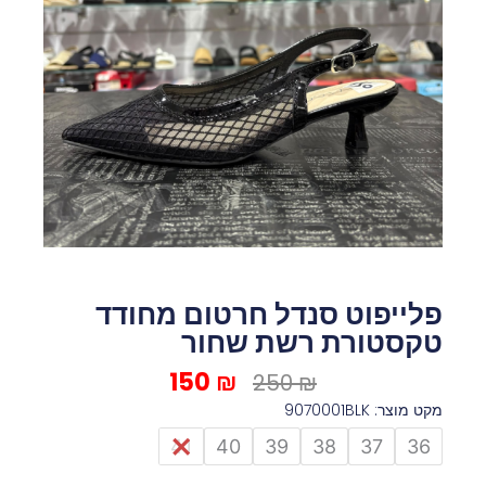
פלייפוט סנדל חרטום מחודד
טקסטורת רשת שחור
150
₪
המחיר
המחיר
250
₪
המקורי
הנוכחי
מקט מוצר: 9070001BLK
היה:
הוא:
כמות
41
40
39
38
37
36
150 ₪.
250 ₪.
של
פלייפוט