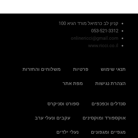
קניון לב כרמיאל מורד הגיא 100
053-521-3312
onlinericci@gmail.com
www.ricci.co.il
תנאי שימוש
פרטיות
משלוחים והחזרות
הצהרת נגישות
מפת אתר
סנדלים וכפכפים
ספורט וסניקרס
אוקספורד ומוקסינים
עקבים ונעלי ערב
מגפיים ומגפונים
נעלי ילדים