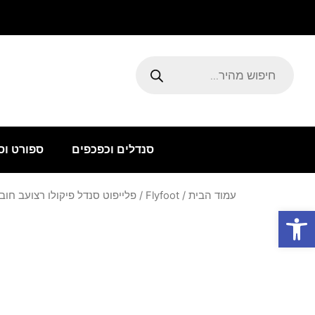
ילוג
תוכן
Products
search
סנדלים וכפכפים
ספורט וס
עמוד הבית
/
Flyfoot
/ פלייפוט סנדל פיקולו רצועב חו
פתח סרגל נגישות