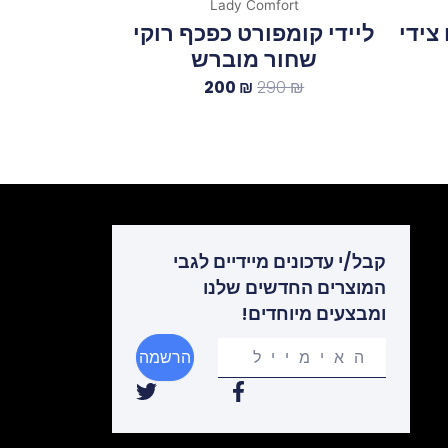
Lady Comfort
צידי
ליידי קומפורט כפכף רוקי
שחור מוברש
200
₪
290
₪
קבל/י עדכונים מיידיים לגבי
המוצרים החדשים שלנו
ומבצעים מיוחדים!
Your
הרשמה
email
T
F
w
a
i
c