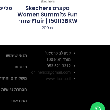
skechers
סקצרס Skechers
פלייפ
Women Summits Fun
Flair | 150113BKW‏ ‏שחור
200
₪
קניון לב כרמיאל
תנאי שימוש
מורד הגיא 100
053-521-3312
פרטיות
onlinericci@gmail.com
משלוחים והחזר
www.ricci.co.il
הצהרת נגישות
מפת אתר