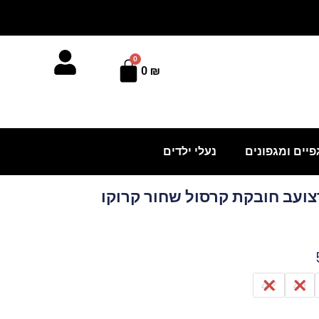
0
עגלת
0
₪
קניות
פיים ומגפונים
נעלי ילדים
רצועב חובקת קרסול שחור קרוקו
42
41