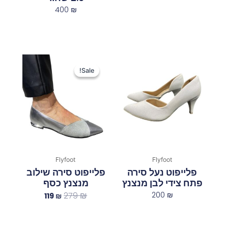
400
₪
המחיר
המחיר
המקורי
הנוכחי
Sale!
Sale!
היה:
הוא:
119 ₪.
279 ₪.
Flyfoot
Flyfoot
פלייפוט נעל סירה
פלייפוט סירה שילוב
פתח צידי לבן מנצנץ
מנצנץ כסף
279
₪
200
₪
119
₪