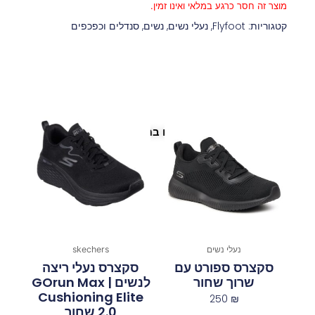
מוצר זה חסר כרגע במלאי ואינו זמין.
קטגוריות:
Flyfoot
,
נעלי נשים
,
נשים
,
סנדלים וכפכפים
פריטים נוספים במיוחד בשבילך
נעלי נשים
skechers
סקצרס ספורט עם
סקצרס נעלי ריצה
שרוך שחור
לנשים | GOrun Max
Cushioning Elite
250
₪
2.0 שחור