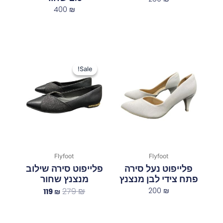
400
₪
המחיר
המחיר
המקורי
הנוכחי
Sale!
Sale!
היה:
הוא:
119 ₪.
279 ₪.
Flyfoot
Flyfoot
פלייפוט נעל סירה
פלייפוט סירה שילוב
פתח צידי לבן מנצנץ
מנצנץ שחור
279
₪
200
₪
119
₪