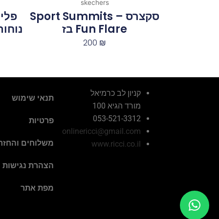
skechers
סקצרס Sport Summits –
פליי
Fun Flare בז
נוחות 2 רצועות איטלק
200
₪
קניון לב כרמיאל
תנאי שימוש
מורד הגיא 100
053-521-3312
פרטיות
onlinericci@gmail.com
משלוחים והחזר
www.ricci.co.il
הצהרת נגישות
מפת אתר