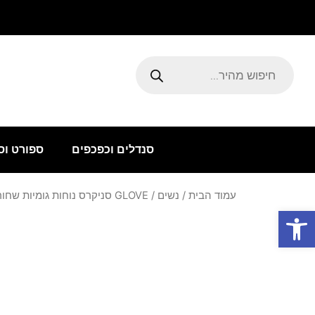
ילוג
תוכן
Products
search
סנדלים וכפכפים
ספורט וס
עמוד הבית
/
נשים
/ GLOVE סניקרס נוחות גומיות שחור
פתח סרגל נגישות