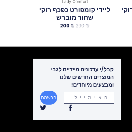
Lady Comfort
וקי
ליידי קומפורט כפכף רוקי
שחור מוברש
200
₪
290
₪
קבל/י עדכונים מיידיים לגבי
המוצרים החדשים שלנו
ומבצעים מיוחדים!
Your
הרשמה
email
T
F
w
a
i
c
t
e