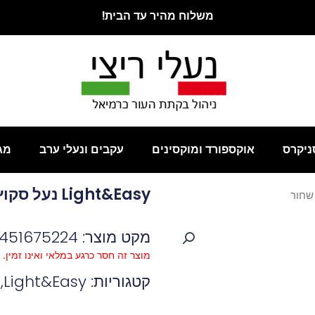
משלוח מהיר עד הבית!
ניקרס
אוקספורד ומוקסינים
עקבים ונעלי ערב
מג
Light&Easy נעל סקוץ שחור
מקט מוצר: 3451675224
מוצר זה חסר כרגע במלאי ואינו זמין.
קטגוריות:
Light&Easy
,