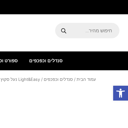
ילוג
תוכן
Products
search
סנדלים וכפכפים
ספורט וס
עמוד הבית
/
סנדלים וכפכפים
/ Light&Easy נעל סקוץ שחור
פתח סרגל נגישות