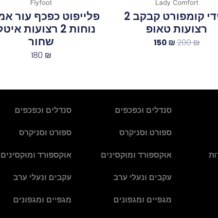
Flyfoot
Lady Comfort
ליידי קומפורט קבקב 2
פלייפוט כפכף עור אמ
רצועות טאופ
נוחות 2 רצועות איט
שחור
150
₪
200
₪
180
₪
סנדלים וכפכפים
סנדלים וכפכפים
ספורט וסניקרס
ספורט וסניקרס
ות
אוקספורד ומוקסינים
אוקספורד ומוקסינים
עקבים ונעלי ערב
עקבים ונעלי ערב
מגפיים ומגפונים
מגפיים ומגפונים