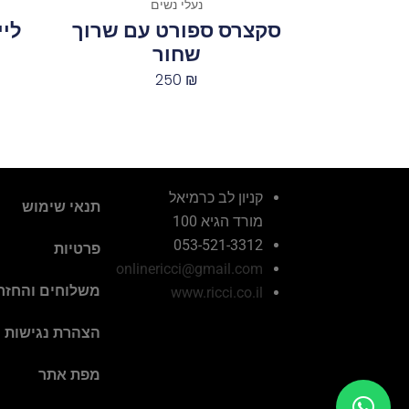
נעלי נשים
סקצרס ספורט עם שרוך
שחור
250
₪
קניון לב כרמיאל
תנאי שימוש
מורד הגיא 100
053-521-3312
פרטיות
onlinericci@gmail.com
משלוחים והחזר
www.ricci.co.il
הצהרת נגישות
מפת אתר