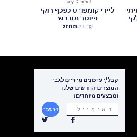
Lady Comfort
יתי
ליידי קומפורט כפכף רוקי
לקי
פיוטר מוברש
200
₪
290
₪
קבל/י עדכונים מיידיים לגבי
המוצרים החדשים שלנו
ומבצעים מיוחדים!
Your
הרשמה
email
T
F
w
a
i
c